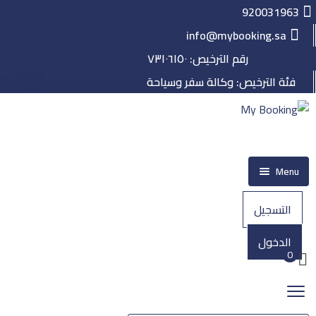
920031963
info@mybooking.sa
رقم الترخيص: ٧٣١٠٦١٥٠
فئة الترخيص: وكالة سفر وسياحة
Menu
الرئيسية
التسجيل
حجز
الدخول
الطيران
0
الفنادق
الرحلات