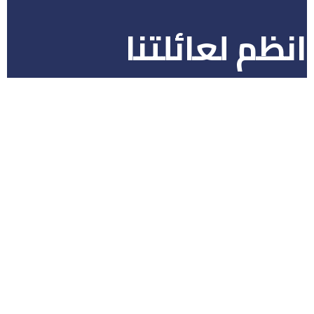
انظم لعائلتنا
شركة حجوزاتي معتمدة من قبل منظمة آياتا العالمية ووزارة
السياحة في المملكة العربية السعودية، وتقدم الحلول التي تناسب
احتياجات جمهورها وتطلعاتهم سواء في القطاع الحكومي أو
قطاع الأعمال أو للأفراد والمجموعات