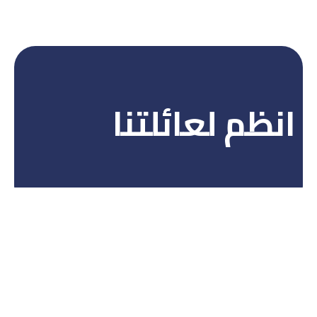
انظم لعائلتنا
شركة حجوزاتي معتمدة من قبل منظمة آياتا العالمية ووزارة