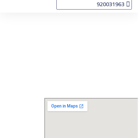
920031963
التأشيرات
الرخصة
الدولية
اتصل بنا
Home
اتصل بنا