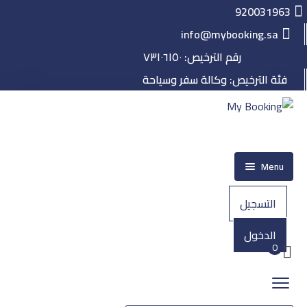
920031963
info@mybooking.sa
رقم الترخيص: ٧٣١٠٦١٥٠
فئة الترخيص: وكالة سفر وسياحة
Menu
الرئيسية
التسجيل
حجز
الدخول
الطيران
0
الفنادق
الرحلات