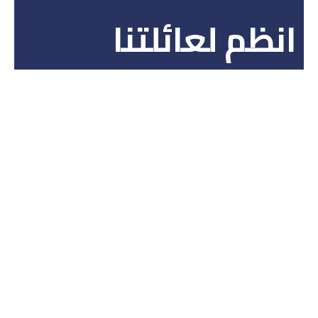
انظم لعائلتنا
شركة حجوزاتي معتمدة من قبل منظمة آياتا العالمية ووزارة
السياحة في المملكة العربية السعودية، وتقدم الحلول التي
تناسب احتياجات جمهورها وتطلعاتهم سواء في القطاع
الحكومي أو قطاع الأعمال أو للأفراد والمجموعات
رقم الترخيص:
٧٣١٠٦١٥٠