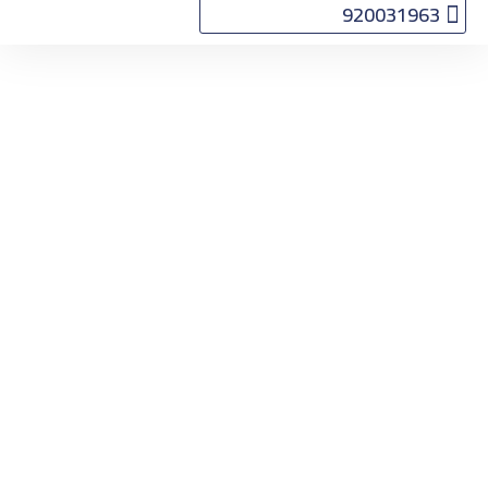
920031963
التأشيرات
الرخصة
الدولية
الدفع
Home
الدفع