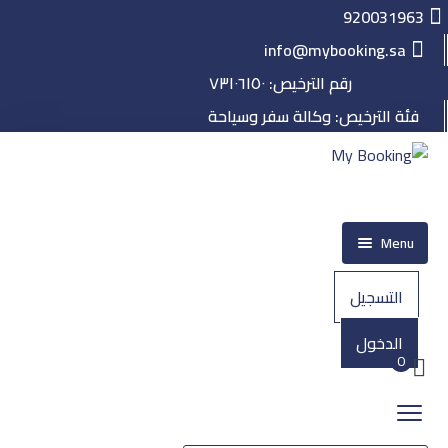
920031963
info@mybooking.sa
رقم الترخيص: ٧٣١٠٦١٥٠
فئة الترخيص: وكالة سفر وسياحة
Menu
الرئيسية
التسجيل
حجز
الدخول
الطيران
0
الفنادق
الرحلات