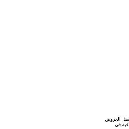
فنادق تركيا
أفضل العروض
قية فى