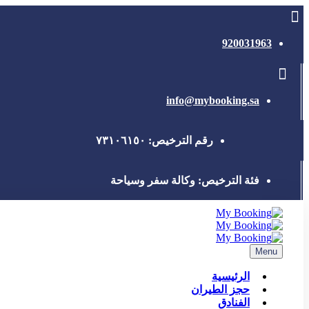
920031963
info@mybooking.sa
رقم الترخيص: ٧٣١٠٦١٥٠
فئة الترخيص: وكالة سفر وسياحة
Menu
الرئيسية
حجز الطيران
الفنادق