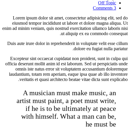
Lorem ipsum dolor sit amet, consectetur a
eiusmod tempor incididunt ut labore et 
enim ad minim veniam, quis nostrud exercitati
ut aliquip ex
Duis aute irure dolor in reprehenderit in vol
dolore 
Excepteur sint occaecat cupidatat non proi
officia deserunt mollit anim id est laborum. 
omnis iste natus error sit voluptatem
laudantium, totam rem aperiam, eaque ipsa
veritatis et quasi architecto beatae vi
A musician must make
artist must paint, a poet
if he is to be ultimat
with himself. What a m