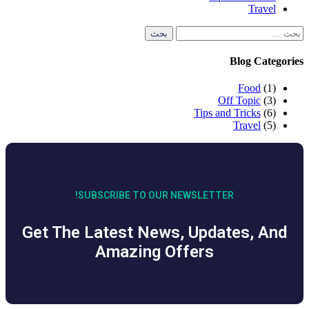
Ti
SUBSCRIBE TO OUR NEWSL
Get The Latest News, U
Amazing Offer