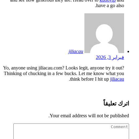
jiliacau
Yo, anyone using jiliacau.com? Looks legit, a
Thinking of chucking in a few bucks. Let m
.
think befor
Your email address wil