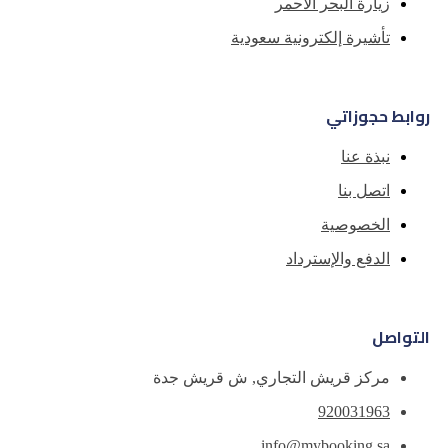
حمر
ية سعودية
د
تجاري, ش قريش جدة
info