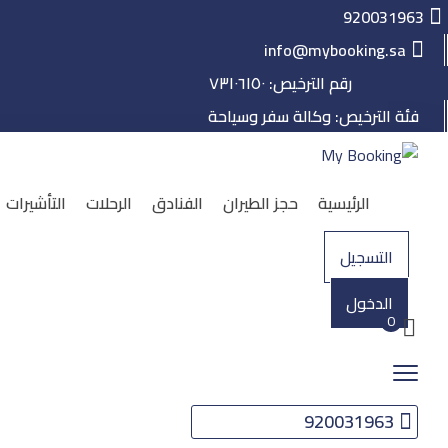
920031963
info@mybooking.sa
رقم الترخيص: ٧٣١٠٦١٥٠
فئة الترخيص: وكالة سفر وسياحة
الرئيسية
حجز الطيران
الفنادق
الرحلات
التأشيرات
التسجيل
الدخول
0
920031963