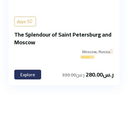
5 days
The Splendour of Saint Petersburg and
Moscow
Moscow, Russia
'
1
ر.س
280.00
Explore
ر.س
330.00