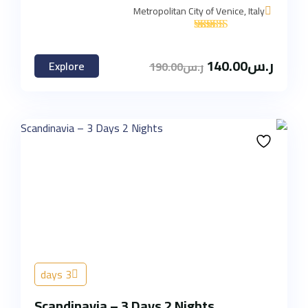
Metropolitan City of Venice, Italy
'
3
ر.س
140.00
Explore
ر.س
190.00
3 days
Scandinavia – 3 Days 2 Nights