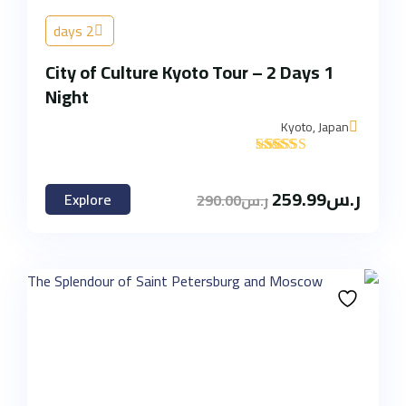
2 days
City of Culture Kyoto Tour – 2 Days 1
Night
Kyoto, Japan
'
2
ر.س
259.99
Explore
ر.س
290.00