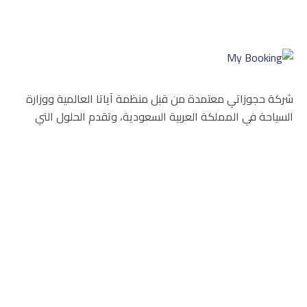
شركة حجوزاتي معتمدة من قبل منظمة آياتا العالمية ووزارة
السياحة في المملكة العربية السعودية، وتقدم الحلول التي
تناسب احتياجات جمهورها وتطلعاتهم سواء في القطاع
الحكومي أو قطاع الأعمال أو للأفراد والمجموعات
رقم الترخيص:
٧٣١٠٦١٥٠
فئة الترخيص:
وكالة سفر وسياحة
Icomoon-twitte
Icomoon-instagram
Facebook
روابط مهمة
السياحة في السعودية