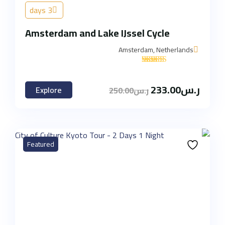
3 days
Amsterdam and Lake IJssel Cycle
Amsterdam, Netherlands
'
1
ر.س
233.00
Explore
ر.س
250.00
Featured