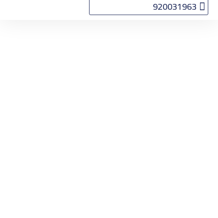
920031963
التأشيرات
الرخصة
الدولية
التصنيف:
حياة
برية
Home
حياة برية