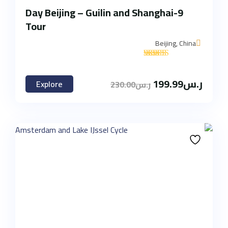
9-Day Beijing – Guilin and Shanghai
Tour
Beijing, China
'
1
ر.س
199.99
Explore
ر.س
230.00