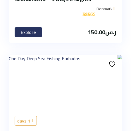
Denmark
'
1
ر.س
150.00
Explore
1 days