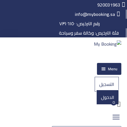
920031963
info@mybooking.sa
رقم الترخيص: ٧٣١٠٦١٥٠
فئة الترخيص: وكالة سفر وسياحة
Menu
الرئيسية
التسجيل
حجز
الدخول
الطيران
0
الفنادق
الرحلات