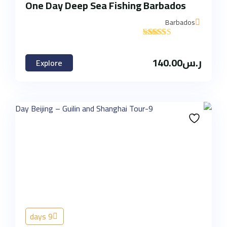
One Day Deep Sea Fishing Barbados
Barbados
'
1
ر.س
140.00
Explore
9 days